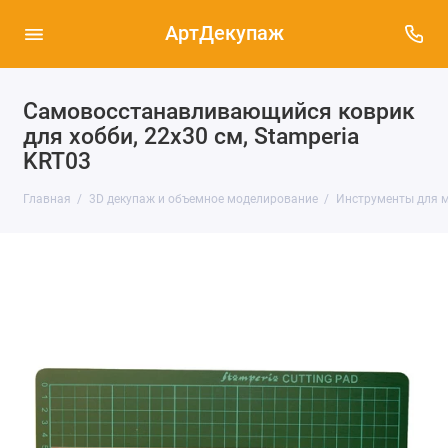
АртДекупаж
Самовосстанавливающийся коврик
для хобби, 22х30 см, Stamperia
KRT03
Главная
3D декупаж и объемное моделирование
Инструменты для м