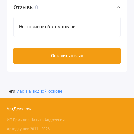
Отзывы
0
Нет отзывов об этом товаре.
Оставить отзыв
Теги:
лак_на_водной_основе
АртДекупаж
ИП Ермилов Никита Андреевич
Артедкупаж 2011 - 2026