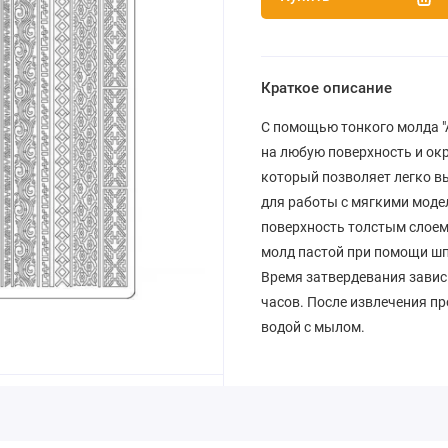
Краткое описание
С помощью тонкого молда "А
на любую поверхность и ок
который позволяет легко в
для работы с мягкими мод
поверхность толстым слоем
молд пастой при помощи шп
Время затвердевания зависит
часов. После извлечения пр
водой с мылом.