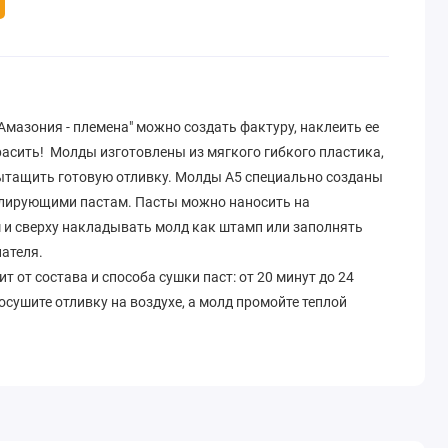
мазония - племена" можно создать фактуру, наклеить ее
расить! Молды изготовлены из мягкого гибкого пластика,
ытащить готовую отливку. Молды A5 специально созданы
елирующими пастам. Пасты можно наносить на
 и сверху накладывать молд как штамп или заполнять
ателя.
 от состава и способа сушки паст: от 20 минут до 24
осушите отливку на воздухе, а молд промойте теплой