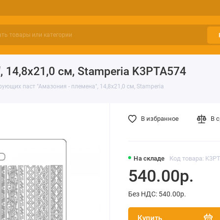
 14,8х21,0 см, Stamperia K3PTA574
ющих паст "Амазония - племена", 14,8х21,0 см, Stamperia
В избранное
В 
На складе
Код товара: K3P
540.00р.
Без НДС: 540.00р.
Купить