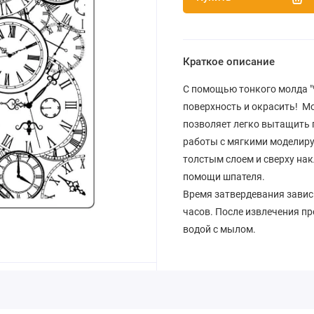
Краткое описание
С помощью тонкого молда "
поверхность и окрасить! М
позволяет легко вытащить 
работы с мягкими моделир
толстым слоем и сверху на
помощи шпателя.
Время затвердевания зависит
часов. После извлечения пр
водой с мылом.