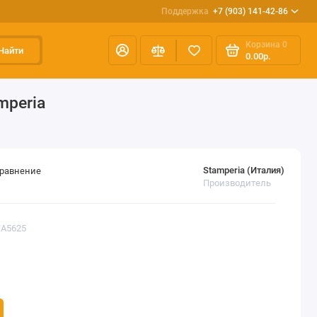
Поддержка
+7 (903) 141-42-86
Корзина
0
Найти
0.00р.
mperia
Stamperia (Италия)
сравнение
Производитель
TA5625