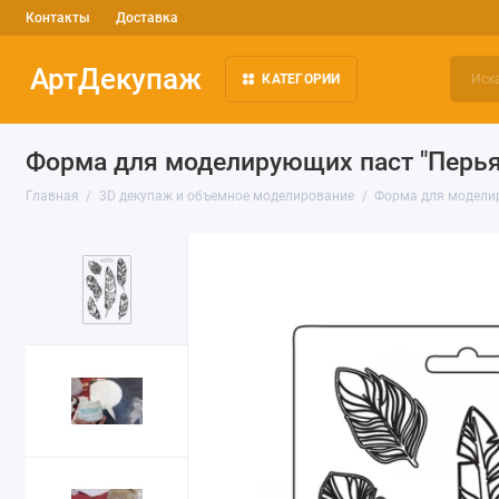
Контакты
Доставка
АртДекупаж
КАТЕГОРИИ
Форма для моделирующих паст "Перья" 
Главная
3D декупаж и объемное моделирование
Форма для моделиру