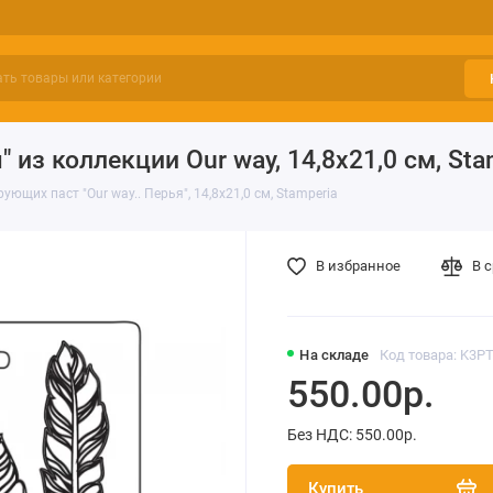
из коллекции Our way, 14,8х21,0 см, Sta
ющих паст "Our way.. Перья", 14,8х21,0 см, Stamperia
В избранное
В 
На складе
Код товара: K3P
550.00р.
Без НДС: 550.00р.
Купить