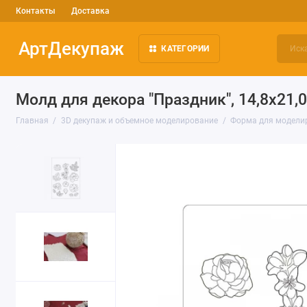
Контакты
Доставка
АртДекупаж
КАТЕГОРИИ
Молд для декора "Праздник", 14,8х21,
Главная
3D декупаж и объемное моделирование
Форма для моделиру