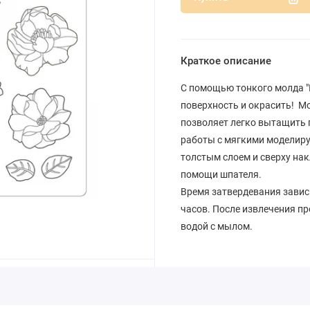
Краткое описание
С помощью тонкого молда "
поверхность и окрасить! М
позволяет легко вытащить 
работы с мягкими моделир
толстым слоем и сверху на
помощи шпателя.
Время затвердевания зависит
часов. После извлечения пр
водой с мылом.