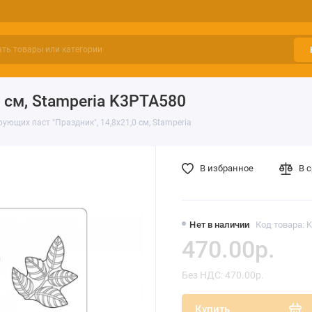
0 см, Stamperia K3PTA580
ющих паст "Праздник", 14,8х21,0 см, Stamperia
В избранное
В 
Нет в наличии
Код товара: 
470.00р.
Без НДС: 470.00р.
Купить