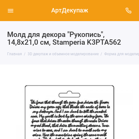
АртДекупаж
Молд для декора "Рукопись",
14,8х21,0 см, Stamperia K3PTA562
Главная
3D декупаж и объемное моделирование
Форма для моделиру