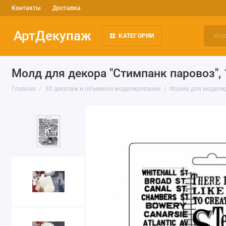
Контакты
Доставка
АртДекупаж
КАТЕГОРИИ
Молд для декора "Стимпанк паровоз", 1
Главная
3D декупаж и объемное моделирование
Форма для моделиру