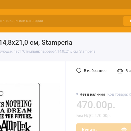
4,8х21,0 см, Stamperia
ющих паст "Стимпанк паровоз", 14,8х21,0 см, Stamperia
В избранное
В 
Нет в наличии
Код товара: 
470.00р.
Без НДС: 470.00р.
Купить