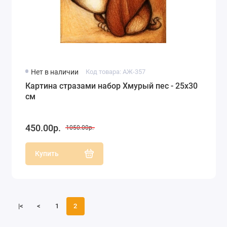
Нет в наличии
Код товара: АЖ-357
Картина стразами набор Хмурый пес - 25х30
см
450.00р.
1050.00р.
Купить
|<
<
1
2