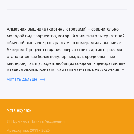
Алмазная вышивка (картины стразами) – сравнительно
молодой вид творчества, который является альтернативой
обычной вышивке, раскраскам по номерам или вышивке
бисером. Процесс создания сверкающих картин стразами
становится все более популярным, как среди опытных
мастеров, так и у людей, любящих создавать декоративные
изделия своими руками. Алмазная мозаика также отлично
подходит для детского творчества. В нашем интернет
Читать дальше
магазине АртДекупаж представлены недорогие наборы
алмазной вышивки.
Суть работы в этой технике очень проста. Набор алмазной
АртДекупаж
вышивки включает в себя холст с нанесенной на него
схемой каждого цвета и клеевым слоем для крепления
ИП Ермилов Никита Андреевич
страз. Клеевой слой предохраняется от высыхания
Артедкупаж 2011 - 2026
защитной пленкой. Пленку нужно отклеивать небольшими