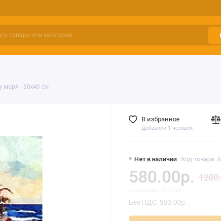
у моря - 30х40 см
В избранное
Добавили 1 человек
Нет в наличии
Код товара: 
580.00р.
1280.
экономия 700.00р.
Без НДС: 580.00р.