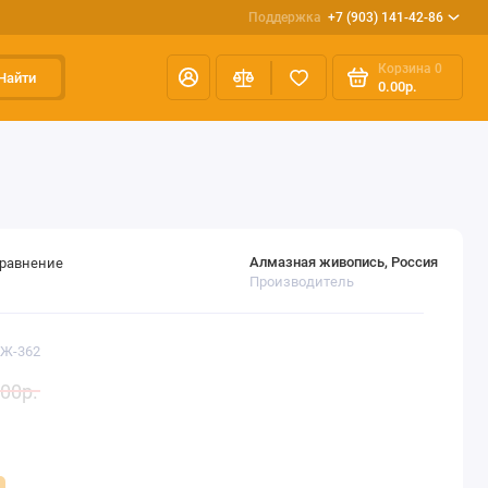
Поддержка
+7 (903) 141-42-86
Корзина
0
Найти
0.00р.
Алмазная живопись, Россия
сравнение
Производитель
АЖ-362
00р.