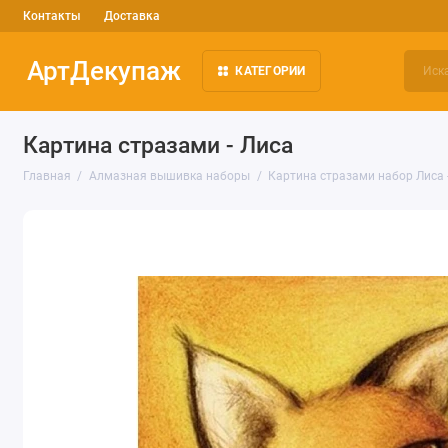
Контакты
Доставка
АртДекупаж
КАТЕГОРИИ
Картина стразами - Лиса
Главная
Алмазная вышивка наборы
Картина стразами набор Лиса 