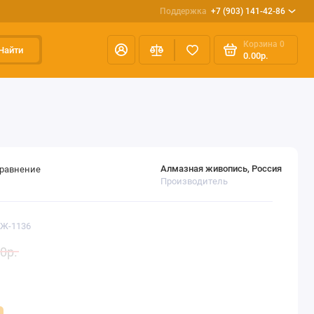
Поддержка
+7 (903) 141-42-86
Корзина
0
Найти
0.00р.
Алмазная живопись, Россия
сравнение
Производитель
АЖ-1136
0р.