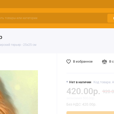
р
рский терьер - 25х25 см
В избранное
В 
Нет в наличии
Код товара: 
420.00р.
920.0
экономия 500.00р.
Без НДС: 420.00р.