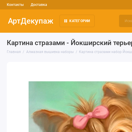
Контакты
Доставка
АртДекупаж
КАТЕГОРИИ
Картина стразами - Йокширский терье
Главная
Алмазная вышивка наборы
Картина стразами набор Йокши