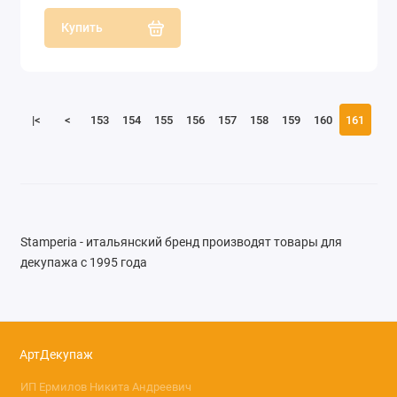
Купить
|<
<
153
154
155
156
157
158
159
160
161
Stamperia - итальянский бренд производят товары для
декупажа с 1995 года
АртДекупаж
ИП Ермилов Никита Андреевич