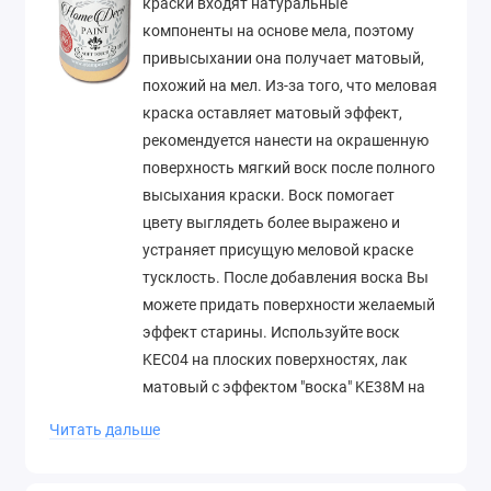
краски входят натуральные
компоненты на основе мела, поэтому
привысыхании она получает матовый,
похожий на мел. Из-за того, что меловая
краска оставляет матовый эффект,
рекомендуется нанести на окрашенную
поверхность мягкий воск после полного
высыхания краски. Воск помогает
цвету выглядеть более выражено и
устраняет присущую меловой краске
тусклость. После добавления воска Вы
можете придать поверхности желаемый
эффект старины. Используйте воск
KEC04 на плоских поверхностях, лак
матовый с эффектом "воска" KE38M на
рельефных. Хранить при 5-30 ° С в
Читать дальше
хорошо проветриваемых помещениях.
Не рекомендуется транспортировать и