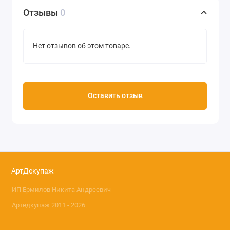
хранить при температуре ниже 0 С, а
Отзывы
0
также вблизи отопительных приборов
Цвет кремовый
Нет отзывов об этом товаре.
Объем 110 мл
Производство Stamperia (Италия)
Оставить отзыв
АртДекупаж
ИП Ермилов Никита Андреевич
Артедкупаж 2011 - 2026