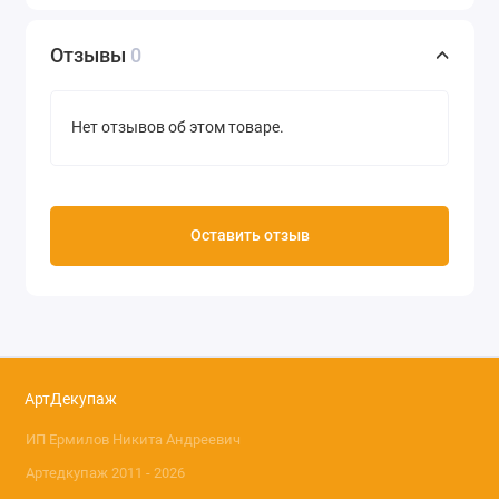
Цвет серо-зеленый
Производство Viva Decor (Германия)
Отзывы
0
Нет отзывов об этом товаре.
Оставить отзыв
АртДекупаж
ИП Ермилов Никита Андреевич
Артедкупаж 2011 - 2026