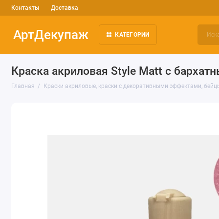
Контакты
Доставка
АртДекупаж
КАТЕГОРИИ
Краска акриловая Style Matt с бархат
Главная
Краски акриловые, краски с декоративными эффектами, бейц