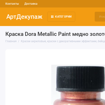
Контакты
Доставка
АртДекупаж
КАТЕГОРИИ
Краска Dora Metallic Paint медно золот
Главная
Краски акриловые, краски с декоративными эффектами, бейц