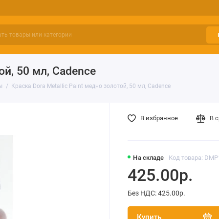
ой, 50 мл, Cadence
ы
Краска Dora Metallic Paint медно золотой, 50 мл, Cadence
В избранное
В 
На складе
Код товара: DMP
425.00р.
Без НДС: 425.00р.
Купить