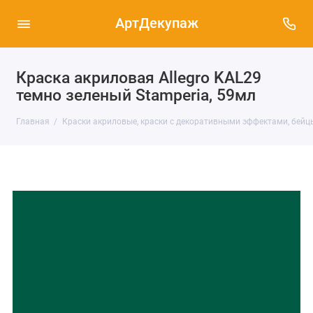
АртДекупаж
Краска акриловая Allegro KAL29
темно зеленый Stamperia, 59мл
Главная
Краски акриловые, краски с декоративными эффектами, бейц