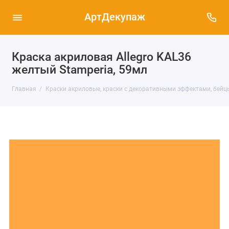
АртДекупаж
Краска акриловая Allegro KAL36
желтый Stamperia, 59мл
Главная
Краски акриловые, краски с декоративными эффектами, бейц