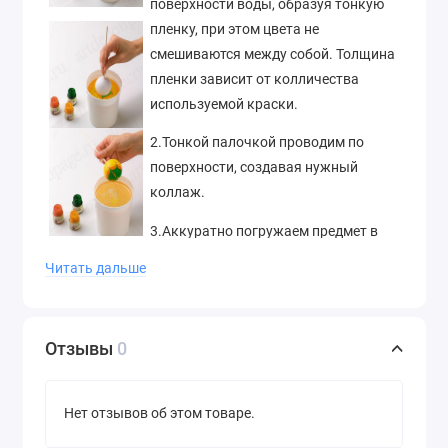
поверхности воды, образуя тонкую
пленку, при этом цвета не
смешиваются между собой. Толщина
пленки зависит от колличества
используемой краски.
2.Тонкой палочкой проводим по
поверхности, создавая нужный
коллаж.
3.Аккуратно погружаем предмет в
воду. Предмет можно насадить на
Читать дальше
палочку или держать рукой в
резиновой перчатке.
4.Затем вынимаем предмет из воды,
Отзывы
0
следя за тем, чтобы пленка покрыла
всю поверхность изделия. Несколько
Нет отзывов об этом товаре.
минут просушите изделие - и готово!