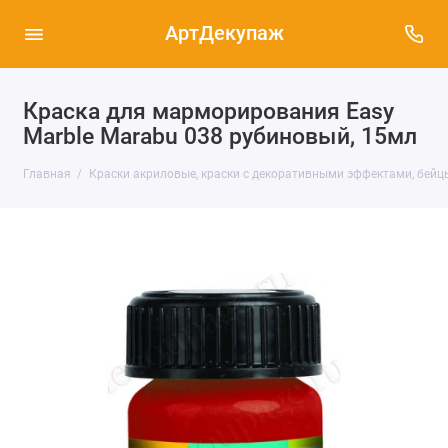
АртДекупаж
Краска для марморирования Easy
Marble Marabu 038 рубиновый, 15мл
Главная
Краски акриловые, краски с декоративными эффектами, бейц