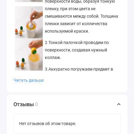
поверхности воды, образуя тонкую
пленку, при этом цвета не
смешиваются между собой. Толщина
пленки зависит от колличества
используемой краски.
2.Тонкой палочкой проводим по
поверхности, создавая нужный
коллаж.
3.Аккуратно погружаем предмет в
воду. Предмет можно насадить на
Читать дальше
палочку или держать рукой в
резиновой перчатке.
4.Затем вынимаем предмет из воды,
Отзывы
0
следя за тем, чтобы пленка покрыла
всю поверхность изделия. Несколько
Нет отзывов об этом товаре.
минут просушите изделие - и готово!