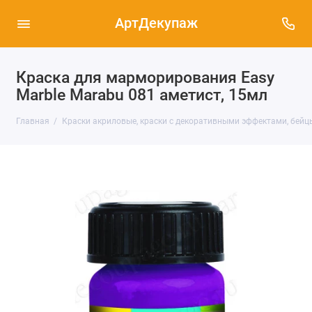
АртДекупаж
Краска для марморирования Easy
Marble Marabu 081 аметист, 15мл
Главная
Краски акриловые, краски с декоративными эффектами, бейц