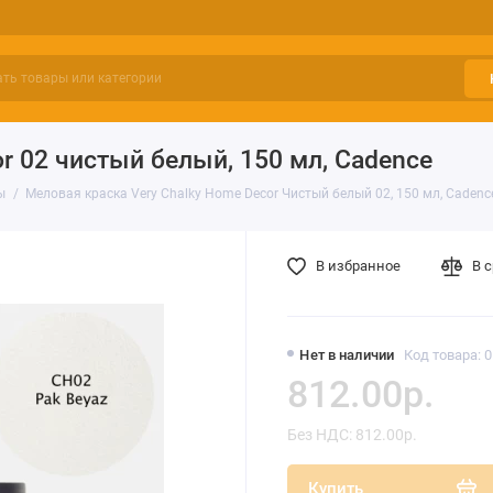
r 02 чистый белый, 150 мл, Cadence
ы
Меловая краска Very Chalky Home Decor Чистый белый 02, 150 мл, Cadenc
В избранное
В 
Нет в наличии
Код товара: 
812.00р.
Без НДС: 812.00р.
Купить