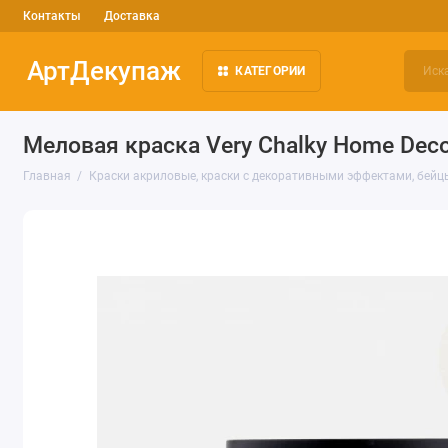
Контакты
Доставка
АртДекупаж
КАТЕГОРИИ
Меловая краска Very Chalky Home Deco
Главная
Краски акриловые, краски с декоративными эффектами, бейц