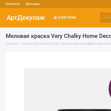
Контакты
Доставка
АртДекупаж
КАТЕГОРИИ
Меловая краска Very Chalky Home Deco
Главная
Краски акриловые, краски с декоративными эффектами, бейц