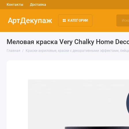
Контакты
Доставка
АртДекупаж
КАТЕГОРИИ
Меловая краска Very Chalky Home Deco
Главная
Краски акриловые, краски с декоративными эффектами, бейц