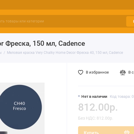
r Фреска, 150 мл, Cadence
ы
Меловая краска Very Chalky Home Decor Фреска 40, 150 мл, Cadence
В избранное
В 
Нет в наличии
Код товара: 
812.00р.
Без НДС: 812.00р.
Купить