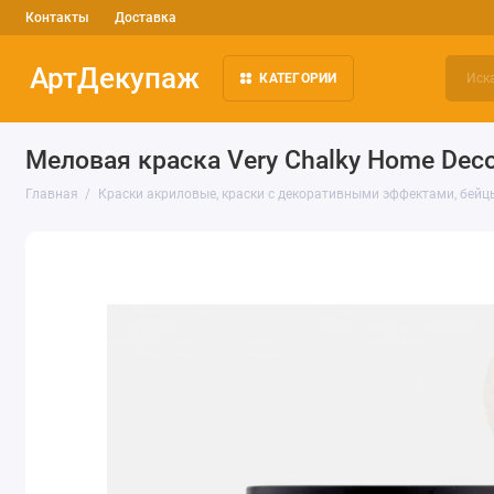
Контакты
Доставка
АртДекупаж
КАТЕГОРИИ
Меловая краска Very Chalky Home Deco
Главная
Краски акриловые, краски с декоративными эффектами, бейц