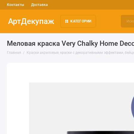
Контакты
Доставка
АртДекупаж
КАТЕГОРИИ
Меловая краска Very Chalky Home Deco
Главная
Краски акриловые, краски с декоративными эффектами, бейц