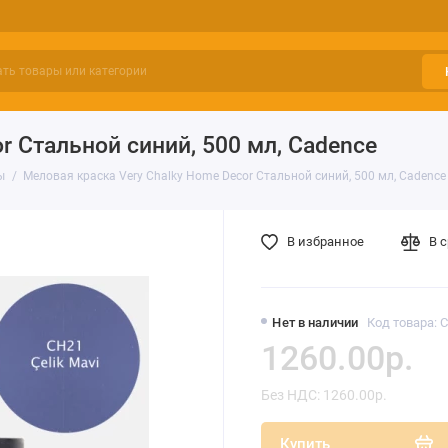
r Стальной синий, 500 мл, Cadence
ы
Меловая краска Very Chalky Home Decor Стальной синий, 500 мл, Cadence
В избранное
В 
Нет в наличии
Код товара: 
1260.00р.
Без НДС: 1260.00р.
Купить