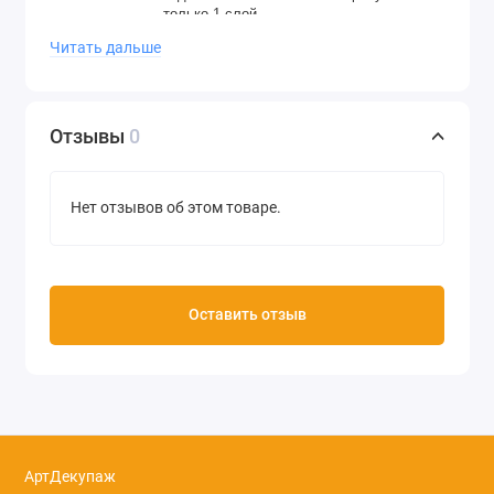
только 1 слой.
Читать дальше
Меловая - уникальная по своим
свойствам краска:
-
Она специально создана для
использования на всех типах
Отзывы
0
поверхностей.
- Она
идеально подходит для всех
видов творчества и декора
, для
перекрашивания мебели, декорирования
Нет отзывов об этом товаре.
штампами, рисования и росписи, работы
губкой, работы с трафаретами и т.д.
- Очень легка в работе!! Не требует
никаких первоначальных навыков в
перекраске!
- После полного высыхания, меловая
Оставить отзыв
краска
беcпрецедентно долговечна и
износостойка,
устойчива к мытью,
царапинам и повреждениям даже без
финишного покрытия!
Производство США
Обьем 100 мл.
АртДекупаж