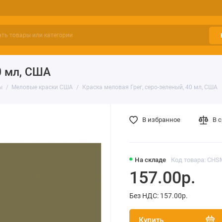
0 мл, США
ы
Меловые краски США
Краска меловая Грег, серо-зеленый, 40 мл, США
В избранное
В 
На складе
Код товара: CHS
157.00р.
Без НДС: 157.00р.
Купить