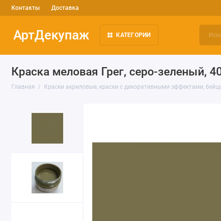
Контакты
Доставка
АртДекупаж
КАТЕГОРИИ
Краска меловая Грег, серо-зеленый, 4
Главная
Краски акриловые, краски с декоративными эффектами, бейц