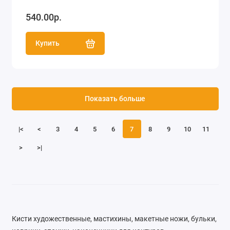
540.00р.
Купить
Показать больше
|<
<
3
4
5
6
7
8
9
10
11
>
>|
Кисти художественные, мастихины, макетные ножи, бульки,