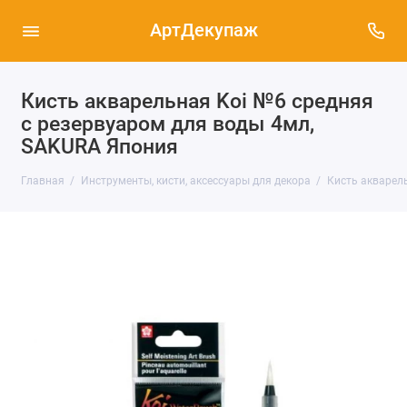
АртДекупаж
Кисть акварельная Koi №6 средняя
с резервуаром для воды 4мл,
SAKURA Япония
Главная
Инструменты, кисти, аксессуары для декора
Кисть акварел