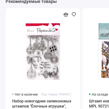
Рекомендуемые товары
Нет в наличии
Код товара: PMA907922
На складе
Набор новогодних силиконовых
Штамп нов
штампов "Ёлочные игрушки",
MPL 90721