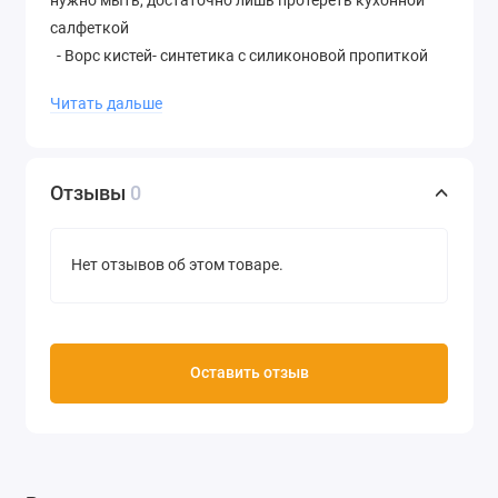
салфеткой
- Ворс кистей- синтетика с силиконовой пропиткой
- Прозрачный резервуар точно показывает, когда
Читать дальше
его нужно снова заполнить водой
- Подходит для рисования красками, а также для
других видов хобби
Отзывы
0
Производство SAKURA (Япония)
Нет отзывов об этом товаре.
Оставить отзыв