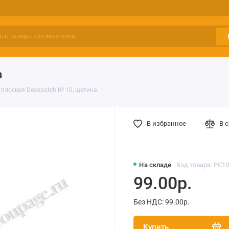
а
 плоская Decopatch № 10, щетина
В избранное
В 
На складе
Код товара: PC10
99.00р.
Без НДС: 99.00р.
Купить