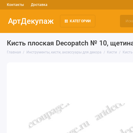
Контакты
Доставка
АртДекупаж
КАТЕГОРИИ
Кисть плоская Decopatch № 10, щетин
Главная
Инструменты, кисти, аксессуары для декора
Кисти
Кисть