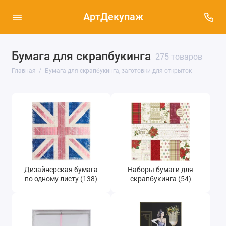
АртДекупаж
Бумага для скрапбукинга
275 товаров
Дизайнерская бумага по одному листу (138)
Главная
Бумага для скрапбукинга, заготовки для открыток
Наборы бумаги для скрапбукинга (54)
Заготовки для открыток с конвертами (50)
Наборы для изготовления открыток с
высечкой и украшениями (14)
Заготовки для альбомов (3)
Дизайнерская бумага
Наборы бумаги для
по одному листу (138)
скрапбукинга (54)
Калька, пергаментная бумага, веллум (7)
Упаковка для открыток - прозрачные
пакеты с клеевым клапаном (8)