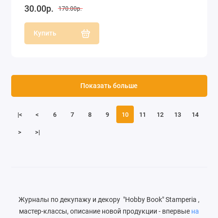
30.00р.
170.00р.
Купить
Показать больше
|<
<
6
7
8
9
10
11
12
13
14
>
>|
Журналы по декупажу и декору "Hobby Book" Stamperia ,
мастер-классы, описание новой продукции - впервые
на