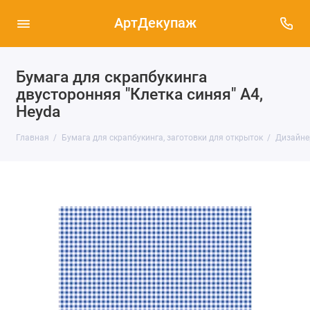
АртДекупаж
Бумага для скрапбукинга
двусторонняя "Клетка синяя" А4,
Heyda
Главная
Бумага для скрапбукинга, заготовки для открыток
Дизайне