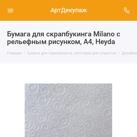
АртДекупаж
Бумага для скрапбукинга Milano с
рельефным рисунком, А4, Heyda
Главная
Бумага для скрапбукинга, заготовки для открыток
Дизайне