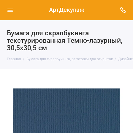
АртДекупаж
Бумага для скрапбукинга
текстурированная Темно-лазурный,
30,5х30,5 см
Главная
Бумага для скрапбукинга, заготовки для открыток
Дизайне