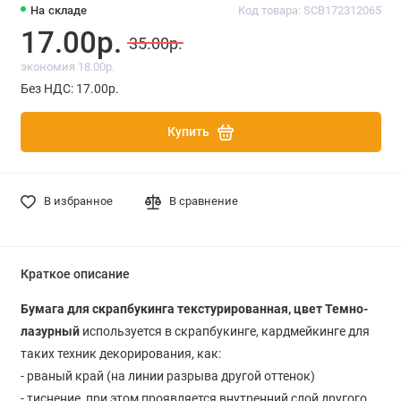
На складе
Код товара: SCB172312065
17.00р.
35.00р.
экономия 18.00р.
Без НДС: 17.00р.
Купить
В избранное
В сравнение
Краткое описание
Бумага для скрапбукинга текстурированная, цвет Темно-
лазурный
используется в скрапбукинге, кардмейкинге для
таких техник декорирования, как:
- рваный край (на линии разрыва другой оттенок)
- тиснение, при этом проявляется внутренний слой другого