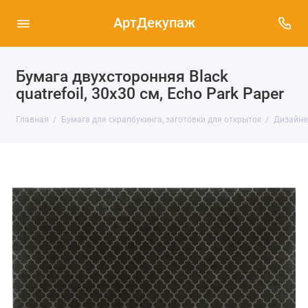
АртДекупаж
Бумага двухсторонняя Black
quatrefoil, 30х30 см, Echo Park Paper
Главная
Бумага для скрапбукинга, заготовки для открыток
Дизайне