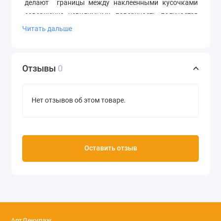
делают границы между наклеенными кусочками
совершенно невидимыми, поверхность получается
очень гладкой, без видимых стыков и следов на
Читать дальше
месте разрывов.
Размер 30х40 см
Отзывы
0
Плотность 20/м2
Производство Decopatch (Франция)
Нет отзывов об этом товаре.
Оставить отзыв
АртДекупаж