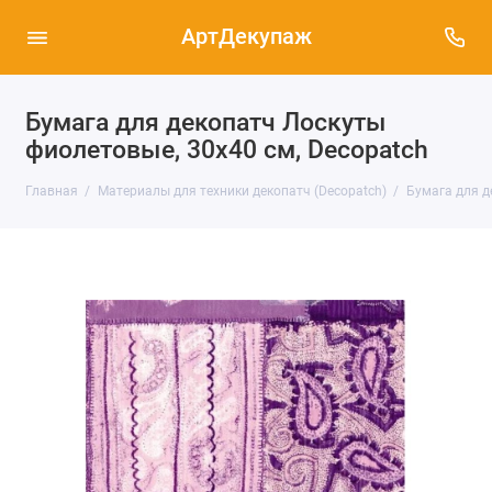
АртДекупаж
Бумага для декопатч Лоскуты
фиолетовые, 30х40 см, Decopatch
Главная
Материалы для техники декопатч (Decopatch)
Бумага для д