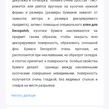
декупажа и пэчворка. Техника очень простая - лист
режется или рвётся вручную на кусочки нужной
формы и размера (размеры бумажек зависят от
замысла автора и размера декорируемого
предмета), затем с помощью специального
клея для
Decopatch
, кусочки бумаги наклеиваются на
предмет таким образом, чтобы закрыть всю
декорируемую поверхность, образовать сплошной
фон. Бумага Decopatch очень прочная, не
расползается при наклеивании, не образует складок
и плотно прилегает к поверхности. Особые свойства
бумаги делают границы между наклеенными
кусочками совершенно невидимыми, поверхность
получается очень гладкой, без видимых стыков и
следов на месте разрывов.
Размер 30х40 см
Читать дальше
Плотность 20/м2