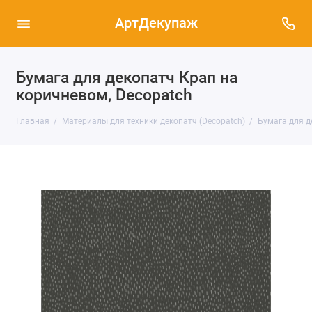
АртДекупаж
Бумага для декопатч Крап на
коричневом, Decopatch
Главная
Материалы для техники декопатч (Decopatch)
Бумага для д