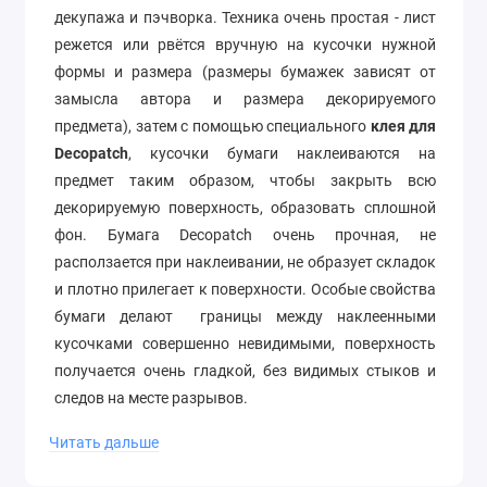
декупажа и пэчворка. Техника очень простая - лист
режется или рвётся вручную на кусочки нужной
формы и размера (размеры бумажек зависят от
замысла автора и размера декорируемого
предмета), затем с помощью специального
клея для
Decopatch
, кусочки бумаги наклеиваются на
предмет таким образом, чтобы закрыть всю
декорируемую поверхность, образовать сплошной
фон. Бумага Decopatch очень прочная, не
расползается при наклеивании, не образует складок
и плотно прилегает к поверхности. Особые свойства
бумаги делают границы между наклеенными
кусочками совершенно невидимыми, поверхность
получается очень гладкой, без видимых стыков и
следов на месте разрывов.
Размер 30х40 см
Читать дальше
Плотность 20/м2