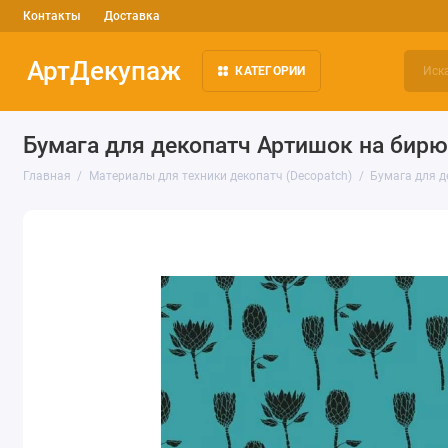
Контакты
Доставка
АртДекупаж
КАТЕГОРИИ
Бумага для декопатч Артишок на бирю
Главная
Материалы для техники декопатч (Decopatch)
Бумага для д