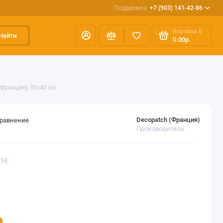
Поддержка
+7 (903) 141-42-86
Корзина
0
Найти
0.00р.
(Франция), 30х40 см
Decopatch (Франция)
сравнение
Производитель
758