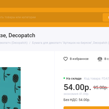
зе, Decopatch
екопатч (Decopatch)
Бумага для декопатч "Артишок на бирюзе", Decopatch 
В избранное
В 
На складе
Код товара: FDA
54.00р.
95.00р.
экономия 41.00р.
Без НДС: 54.00р.