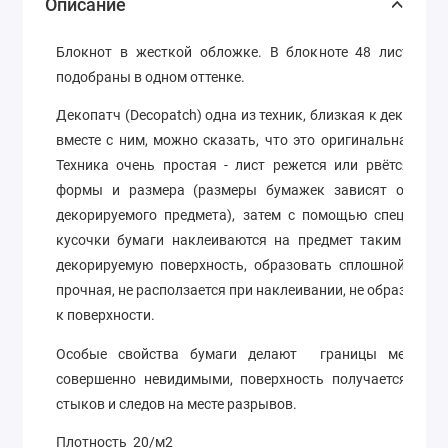
Описание
Блокнот в жесткой обложке. В блокноте 48 листов (1
подобраны в одном оттенке.
Декопатч (Decopatch) одна из техник, близкая к декупаж
вместе с ним, можно сказать, что это оригинальная сме
Техника очень простая - лист режется или рвётся вру
формы и размера (размеры бумажек зависят от зам
декорируемого предмета), затем с помощью специаль
кусочки бумаги наклеиваются на предмет таким обра
декорируемую поверхность, образовать сплошной фон. 
прочная, не расползается при наклеивании, не образует ск
к поверхности.
Особые свойства бумаги делают границы между н
совершенно невидимыми, поверхность получается очен
стыков и следов на месте разрывов.
Плотность 20/м2