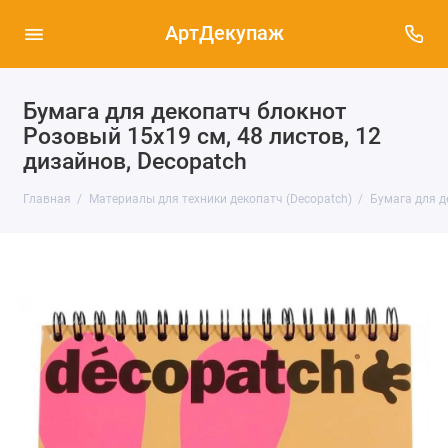
АртДекупаж
Бумага для декопатч блокнот
Розовый 15х19 см, 48 листов, 12
дизайнов, Decopatch
Главная
Материалы для техники декопатч (Decopatch)
Бумага для д