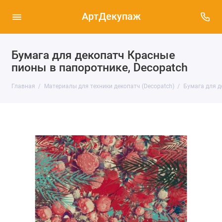
АртДекупаж
Бумага для декопатч Красные
пионы в папоротнике, Decopatch
Главная
Материалы для техники декопатч (Decopatch)
Бумага для д