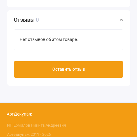
Размер 30х40 см
Плотность 20/м2
Отзывы
0
Производство Decopatch (Франция)
Нет отзывов об этом товаре.
Оставить отзыв
АртДекупаж
ИП Ермилов Никита Андреевич
Артедкупаж 2011 - 2026