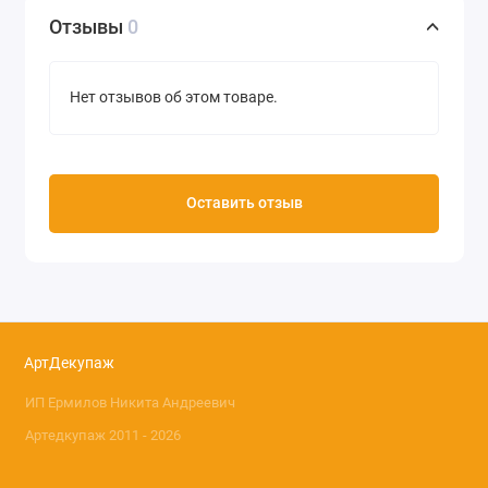
Плотность 20/м2
Отзывы
0
Производство Decopatch (Франция)
Нет отзывов об этом товаре.
Оставить отзыв
АртДекупаж
ИП Ермилов Никита Андреевич
Артедкупаж 2011 - 2026