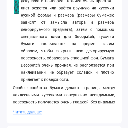
декупажа и пэчворка. Техника очень простая -
лист режется или рвётся вручную на кусочки
нужной формы и размера (размеры бумажек
зависят от замысла автора и размера
декорируемого предмета), затем с помощью
специального
клея для Decopatch
, кусочки
бумаги наклеиваются на предмет таким
образом, чтобы закрыть всю декорируемую
поверхность, образовать сплошной фон. Бумага
Decopatch очень прочная, не расползается при
наклеивании, не образует складок и плотно
прилегает к поверхности.
Особые свойства бумаги делают границы между
наклеенными кусочками совершенно невидимыми,
поверхность получается очень гладкой, без видимых
стыков и следов на месте разрывов.
Читать дальше
Размер 30х40 см