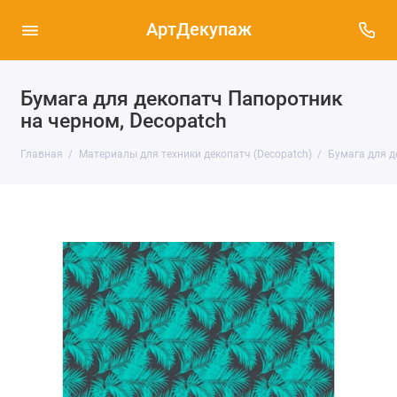
АртДекупаж
Бумага для декопатч Папоротник
на черном, Decopatch
Главная
Материалы для техники декопатч (Decopatch)
Бумага для д