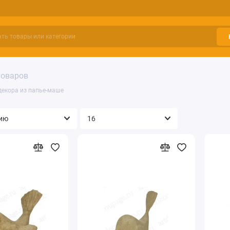
товаров
декора из папье-маше