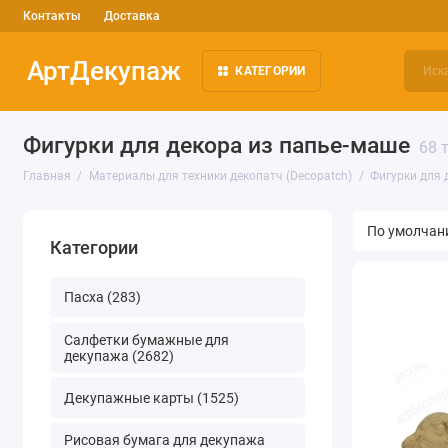
Контакты
Доставка
АртДекупаж
КАТЕГОРИИ
Фигурки для декора из папье-маше
68 
Главная
Материалы для техники декопатч (Decopatch)
Фигурки для 
Категории
Пасха (283)
Салфетки бумажные для
декупажа (2682)
Декупажные карты (1525)
Рисовая бумага для декупажа