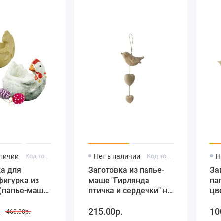
аличии
Код товара: SA120
Нет в наличии
Код товара: AC381
Н
ка для
Заготовка из папье-
За
фигурка из
маше "Гирлянда
па
 (папье-маше)
птичка и сердечки" на
цв
 и два яйца",
подвесе 8,6х7х29 см,
.
215.00р.
10
4 см,
Decopatch
460.00р.