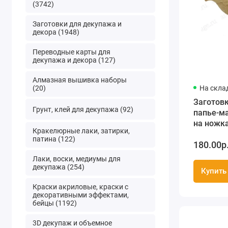
(3742)
Заготовки для декупажа и
декора (1948)
Переводные карты для
декупажа и декора (127)
Алмазная вышивка наборы
(20)
На скла
Заготовк
Грунт, клей для декупажа (92)
папье-м
на ножка
Кракелюрные лаки, затирки,
11х6х11 
патина (122)
180.00р
(Франци
Лаки, воски, медиумы для
декупажа (254)
Купить
Краски акриловые, краски с
декоративными эффектами,
бейцы (1192)
3D декупаж и объемное