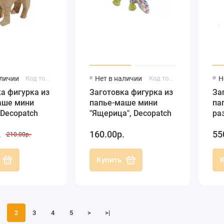
аличии
Код товара: AP600
Нет в наличии
Код товара: AP116
Н
а фигурка из
Заготовка фигурка из
За
аше мини
папье-маше мини
па
 Decopatch
"Ящерица", Decopatch
ра
кр
.
160.00р.
55
см
210.00р.
(Ф
Купить
2
3
4
5
>
>|