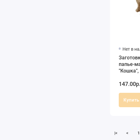
Нет в н
Заготовк
папье-м
"Кошка",
147.00р
Купить
|<
<
1