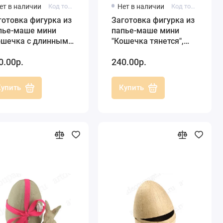
ет в наличии
Код товара: AP129
Нет в наличии
Код товара: AP601
готовка фигурка из
Заготовка фигурка из
пье-маше мини
папье-маше мини
ошечка с длинным
"Кошечка тянется",
остом", Decopatch
Decopatch
0.00р.
240.00р.
Купить
Купить