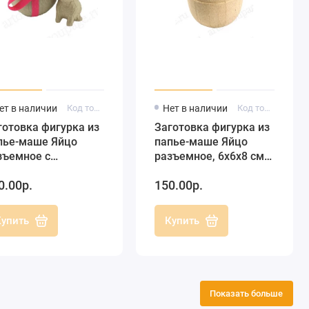
ет в наличии
Код товара: AC383
Нет в наличии
Код товара: BT017
готовка фигурка из
Заготовка фигурка из
пье-маше Яйцо
папье-маше Яйцо
зъемное с
разъемное, 6х6х8 см,
оликом, 11х11х16
Decopatch (Франция)
0.00р.
150.00р.
, Decopatch
ранция)
Купить
Купить
Показать больше