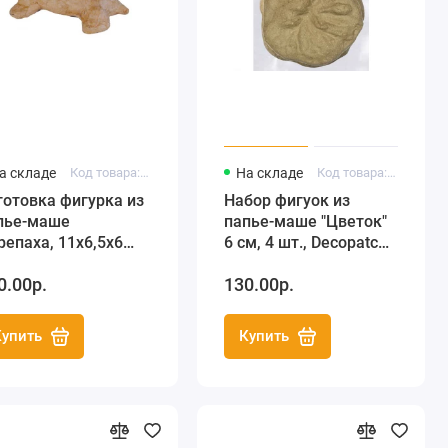
а складе
Код товара: AP619
На складе
Код товара: AC368
готовка фигурка из
Набор фигуок из
пье-маше
папье-маше "Цветок"
репаха, 11х6,5х6
6 см, 4 шт., Decopatch
, Decopatch
(Франция)
0.00р.
130.00р.
ранция)
Купить
Купить