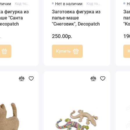
аличии
Код товара: AP107
Нет в наличии
Код товара: AP104
Н
а фигурка из
Заготовка фигурка из
За
аше "Санта
папье-маше
па
Decopatch
"Снеговик", Decopatch
"К
хв
.
250.00р.
19
Купить