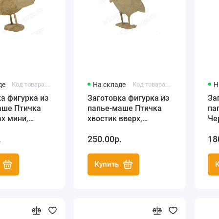
де
Код товара: AP139
На складе
Код товара: SA163
Н
а фигурка из
Заготовка фигурка из
За
аше Птичка
папье-маше Птичка
па
х мини,
хвостик вверх,
Че
см, Decopatch
13х8х16 см, Decopatch
см
.
250.00р.
18
я)
(Франция)
(Ф
Купить