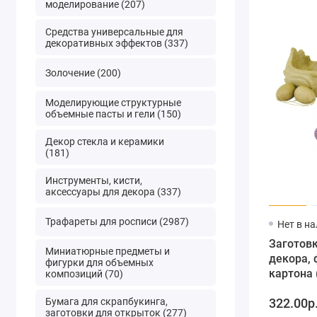
моделирование (207)
Средства универсальные для
декоративных эффектов (337)
Золочение (200)
Моделирующие структурные
объемные пасты и гели (150)
Декор стекла и керамики
(181)
Инструменты, кисти,
аксессуары для декора (337)
Трафареты для росписи (2987)
Нет в н
Заготов
Миниатюрные предметы и
декора, 
фигурки для объемных
картона
композиций (70)
"Курочка
Бумага для скрапбукинга,
322.00р
9,5х14х1
заготовки для открыток (277)