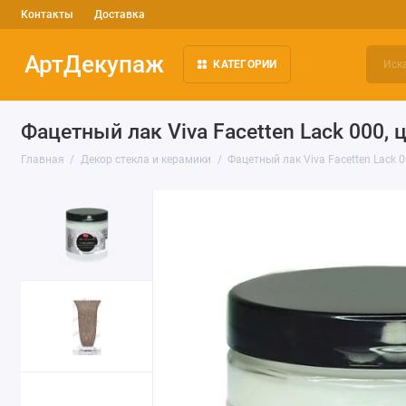
Контакты
Доставка
АртДекупаж
КАТЕГОРИИ
Фацетный лак Viva Facetten Lack 000, 
Главная
Декор стекла и керамики
Фацетный лак Viva Facetten Lack 0