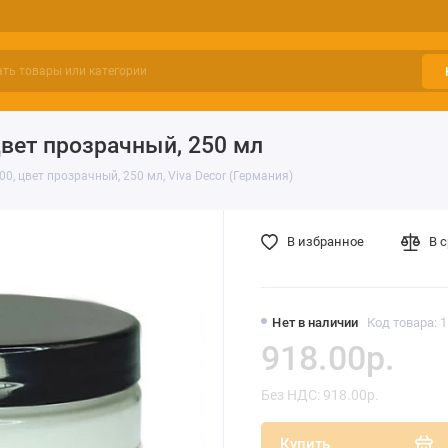
цвет прозрачный, 250 мл
00, цвет прозрачный, 250 мл, Viva Decor (Германия)
В избранное
В 
Нет в наличии
Код товара: 
918.00р.
Без НДС: 918.00р.
Купить