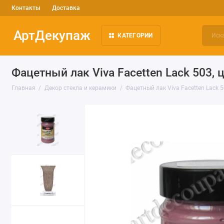
Контакты
Доставка
АртДекупаж
КАТЕГОРИИ
Фацетный лак Viva Facetten Lack 503,
Главная
Декор стекла и керамики
Фацетный лак Viva Facetten Lack 