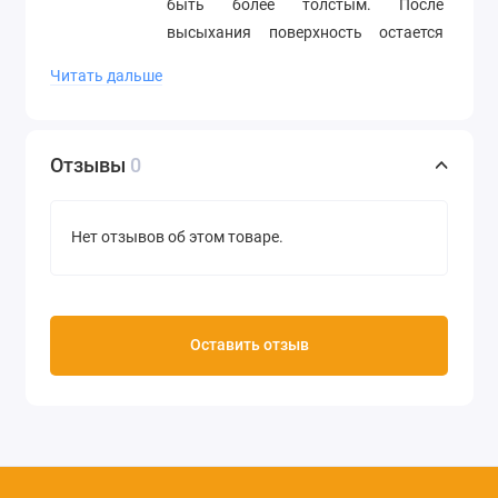
быть более толстым. После
высыхания поверхность остается
неровной с ярко выраженными
Читать дальше
кракелюрными трещинами. Для
выделения рельефов можно
использовать краску Жидкий металл
Отзывы
0
Цвет голубой металлик
Объем 90 мл
Нет отзывов об этом товаре.
Производитель Viva Decor (Германия)
Внимание! При заказе для пересылки
почтой обратите внимание, что
Оставить отзыв
данный состав не переносит
отрицательной температуры!
Цвет голубой металлик
Объем 90 мл