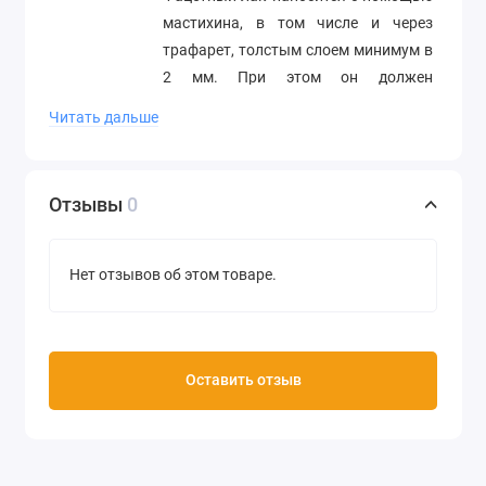
мастихина, в том числе и через
трафарет, толстым слоем минимум в
2 мм. При этом он должен
распределяться по поверхности
Читать дальше
равномерно. Для получения более
фактурных трещин слой лака должен
быть более толстым. После
Отзывы
0
высыхания поверхность остается
неровной с ярко выраженными
кракелюрными трещинами. Для
Нет отзывов об этом товаре.
выделения рельефов можно
использовать краску Жидкий металл
Цвет светло-зеленый металлик
Оставить отзыв
Объем 90 мл
Производитель Viva Decor (Германия)