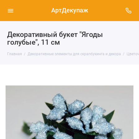
АртДекупаж
Декоративный букет "Ягоды
голубые", 11 см
Главная
Декоративные элементы для скрапбукинга и декора
Цветоч