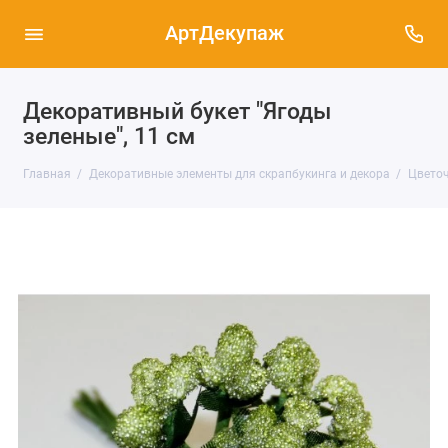
АртДекупаж
Декоративный букет "Ягоды
зеленые", 11 см
Главная
Декоративные элементы для скрапбукинга и декора
Цветоч